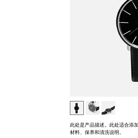
此处是产品描述。此处适合添
材料、保养和清洗说明。