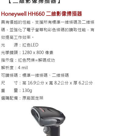
【二維影像掃描器】
Honey
well HH660 二維影像掃描器
具有優越的性能，
支援所有標準一維條碼及二維條
碼，並強化了電子螢幕和彩色條碼的讀取性能，有
效提高工作效率。
光
源：紅色LED
光學鏡頭：1
280 x 800 像素
指示燈：紅
色閃爍=解碼成功
解析度
：4 mil
可
讀條碼：
標準一維條碼、二維條碼
尺 寸
：高 16.9公分 x 寬 8.2公分 x 厚 6.2公分
重 量：130g
選購配備：
原
廠固定架