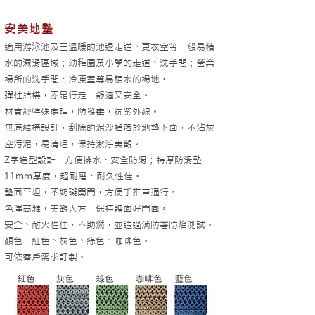
安美地墊
適用游泳池及三溫暖的池邊走道、更衣室等
一般易積
水的濕滑區域；幼稚園及小學的走道、洗手間；營業
場所的洗手間、冷凍室等易積水的場地。
彈性結構，赤足行走，舒適又安全。
材質經特殊處理
，
防發霉
，
抗紫外線。
無底結構設計
，
刮除的泥沙掉落於地墊下面
，
不沾灰
塵污泥
，
易清理
，
保持潔淨美觀。
Z字造型設計，方便排水、安全防滑；特厚防滑墊
11mm厚度，超
耐磨、耐久性佳。
墊面平坦，不妨礙開門，方便手推車通行。
色澤高雅
，
美觀大方
，
保持體面好門面。
​安全、耐火性佳，不助燃，並通過消防署防焰測試。
顏色：紅色、灰色、綠色、咖啡色。
可依客戶需求訂製。