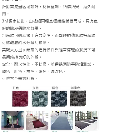
針對高流量區域設計，材質堅韌，結構結實，經久耐
用。
3M獨家技術，由粗細兩種直徑纖維編織而成，具有卓
越的除塵與除水效果。
​粗纖維可將細微土有效刮除，而堅硬的穗狀結構纖維
可將鞋底的水分順利移除。
美觀大方且在頻繁的通行條件與經常清理的狀況下可
長期維持良好的外觀。
​安全、耐火性佳，不助燃，並通過消防署防焰測試。
顏色：紅色、灰色、綠色、咖啡色。
可依客戶需求訂製。