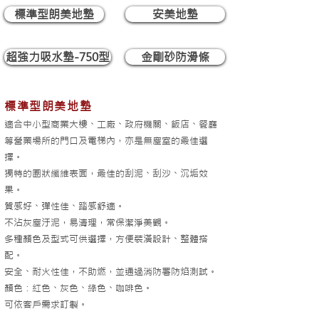
標準型朗美地墊
安美地墊
超強力吸水墊-750型
金剛砂防滑條
標準型朗美地墊
適合中小型商業大樓、工廠、政府機關、飯店、餐廳
等營業場所的
門口及電梯內，亦是無塵室的最佳選
擇。
獨特的圈狀纖維表面，最佳的刮泥、刮沙、沉垢效
果。
質感好、彈性佳、踏感舒適。
不沾灰塵汙泥，易清理，常保潔淨美觀。
多種顏色及型式可供選擇
​，方便裝潢設計、整體搭
配。
​安全、耐火性佳，不助燃，並通過消防署防焰測試。
顏色：紅色、灰色、綠色、咖啡色。
可依客戶需求訂製。