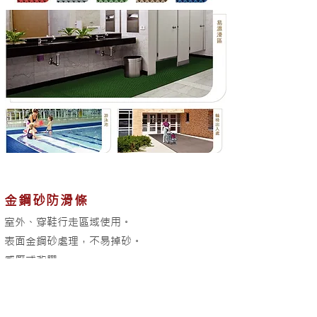
金鋼砂防滑條
室外、穿鞋行走區域使用。
表面金鋼砂處理，不易掉砂。
感壓式背膠。
適用樓梯、階梯、走道、平台、工作區域、交
通工具(車、船、飛機...等)的石材、磁磚、鐵板