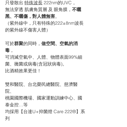
只發散出 
特殊波長
 222nm的UVC，
無法穿透 肌膚角質層 及 眼角膜，
不曬
黑、不曬傷，對人體無害
。
（紫外線中，只有特殊的222±8nm波長
的紫外線不傷害人體）
可於
群聚
的同時，
做空間、空氣的消
毒
，
可消滅空氣中、人體、物體表面99%細
菌、黴菌或病毒(含冠狀病毒)。
比酒精效果更佳！
雙和醫院、台北榮民總醫院、慈濟醫
院、
桃園國際機場、國家運動訓練中心、國
泰金控…等
均採用【台達U+抑菌燈 Care 222®】系
列