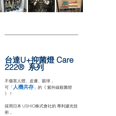
台達U+抑菌燈 Care 
222®  系列
不傷害人體、皮膚、眼球，
人機共存
可「
」的《 紫外線殺菌燈 
》！
採用日本 USHIO株式會社的 專利濾光技
術，