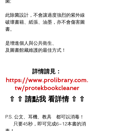
菌;
此除菌設計，不會讓過度強烈的紫外線
破壞書籍、紙張、油墨，亦不會傷害圖
書。 
是增進個人與公共衛生、
及圖書館藏維護的最佳方式！
詳情請見：
https://www.prolibrary.com.
tw/protekbookcleaner
⇧ ⇧ 
請點我 看詳情 
⇧
 ⇧
P.S. 公文、耳機、教具　都可以消毒！
　   只要45秒，即可完成6~12本書的消
毒！