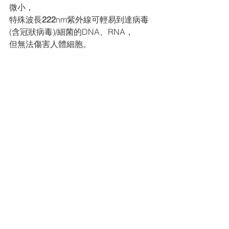
微小，
特殊波長
222
nm紫外線可輕易到達病毒
(含冠狀病毒)/細菌的DNA、RNA，
但無法傷害人體細胞。