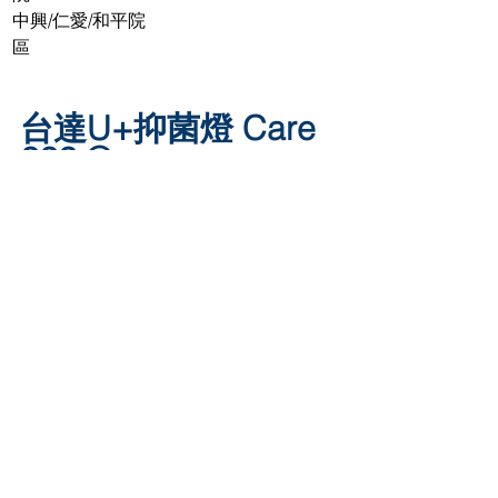
中興/仁愛/和平院
區
台達U+抑菌燈 Care 
222 ®
【產品系列】