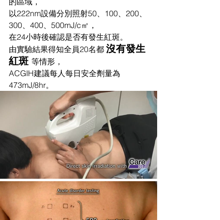
的區域，
以222nm設備分別照射50、100、200、
300、400、500mJ/c㎡，
在24小時後確認是否有發生紅斑。
沒有發生
由實驗結果得知全員20名都 
紅斑 
等情形，
ACGIH建議每人每日安全劑量為
473mJ/8hr。