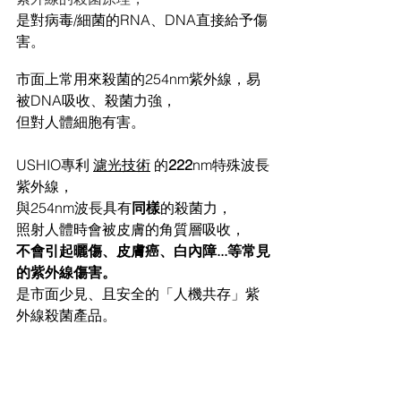
是對病毒/細菌的RNA、DNA直接給予傷
害。
市面上常用來殺菌的254nm紫外線，易
被DNA吸收、殺菌力強，
但對人體細胞有害。
USHIO專利 
濾光技術
 的
222
nm特殊波長
紫外線，
與254nm波長具有
同樣
的殺菌力，
照射人體時會被皮膚的角質層吸收，
不會引起曬傷、皮膚癌、白內障...等常見
的紫外線傷害。
是市面少見、且安全的「人機共存」紫
外線殺菌產品。