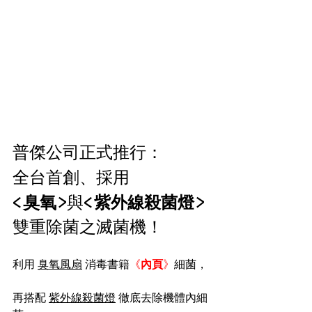
普傑公司正式推行：
全台首創、採用
<
臭氧
>與<
紫外線殺菌燈
>
雙重除菌之滅菌機！
利用 
臭氧風扇
 消毒書籍
《
內頁
》
細菌，
再搭配 
紫外線殺菌燈
 徹底去除機體內細