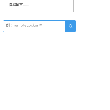
撰寫留言......
智慧圖書館：
圖書安全&流通
解決方案
系統解決方案/產品
EM
系統解決方案/產品
RFID
圖書教具滅菌機
PROTEK
移動式預約書櫃
智慧書架
RFID
遠程圖書館
圖書館 智慧閘門/門禁管理系統
門柱型
展翼型
對開型
​ 控制及統計軟體
圖書館設備