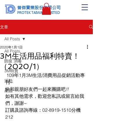
普傑實業股份有限公司
PROTEK TAIWAN LIMITED
文章
All Posts
2020年1月1日
All Posts
3M生活用品福利特賣！
防疫 消毒
（2020/1）
3M特賣
 109年1月3M生活/消費用品促銷活動專
活動
刊~
快和親朋好友們一起來團購吧
!!
產品
如有其他需求，歡迎您私訊或留言給我
們，謝謝~
訂購及諮詢專線：02-8919-1510分機
212 