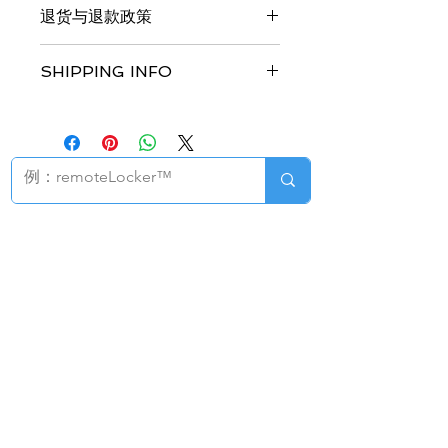
退货与退款政策
品的更多信息，例如尺寸、材料、保养
和清洗说明。另外，也可在此处描述产
此处是退货与退款政策。此处适合向客
品的独特之处，以及能给客户带来哪些
SHIPPING INFO
户说明如何处理不满意的产品。退款或
好处。买家总是希望能在购买之前清楚
退换政策应力求简单明了，这样才能建
了解产品。所以，尽量多提供相关信
I'm a shipping policy. I'm a great
立起信任关系，使客户不再有后顾之
息，让买家有信心和决心购买您的产
place to add more information about
忧。
品。
your shipping methods, packaging
and cost. Providing straightforward
information about your shipping
policy is a great way to build trust
智慧圖書館：
圖書安全&流通
解決方案
and reassure your customers that
系統解決方案/產品
EM
they can buy from you with
系統解決方案/產品
RFID
confidence.
圖書教具滅菌機
PROTEK
移動式預約書櫃
智慧書架
RFID
遠程圖書館
圖書館 智慧閘門/門禁管理系統
門柱型
展翼型