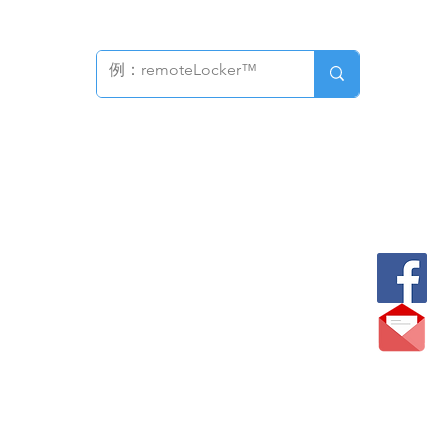
相關用品
目用產品
書膠帶
本進口光碟保護盒
術服務 及 校園e化系統
自動書庫
Lib
型錄
實例
我們