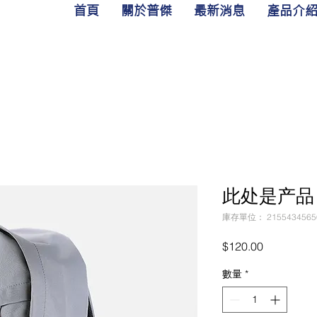
首頁
關於普傑
最新消息
產品介
此处是产品
庫存單位： 2155434565
價
$120.00
格
數量
*