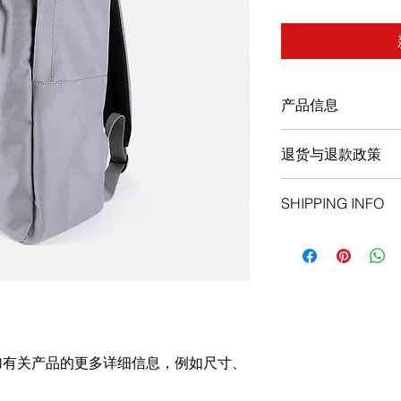
产品信息
此处是产品详情。此
退货与退款政策
如尺寸、材料、保养
产品的独特之处，以
此处是退货与退款政
希望能在购买之前清
SHIPPING INFO
满意的产品。退款或
信息，让买家有信心
建立起信任关系，使
I'm a shipping policy
information about y
and cost. Providing 
your shipping policy 
reassure your custom
with confidence.
加有关产品的更多详细信息，例如尺寸、