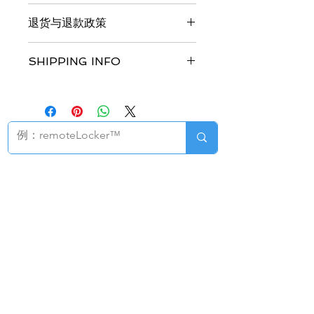
此处是产品详情。此处适合添加有关产
退货与退款政策
品的更多信息，例如尺寸、材料、保养
和清洗说明。另外，也可在此处描述产
此处是退货与退款政策。此处适合向客
品的独特之处，以及能给客户带来哪些
SHIPPING INFO
户说明如何处理不满意的产品。退款或
好处。买家总是希望能在购买之前清楚
退换政策应力求简单明了，这样才能建
了解产品。所以，尽量多提供相关信
I'm a shipping policy. I'm a great
立起信任关系，使客户不再有后顾之
息，让买家有信心和决心购买您的产
place to add more information about
忧。
品。
your shipping methods, packaging
and cost. Providing straightforward
information about your shipping
policy is a great way to build trust
智慧圖書館：
圖書安全&流通
解決方案
and reassure your customers that
系統解決方案/產品
EM
they can buy from you with
系統解決方案/產品
RFID
confidence.
圖書教具滅菌機
PROTEK
移動式預約書櫃
智慧書架
RFID
遠程圖書館
圖書館 智慧閘門/門禁管理系統
門柱型